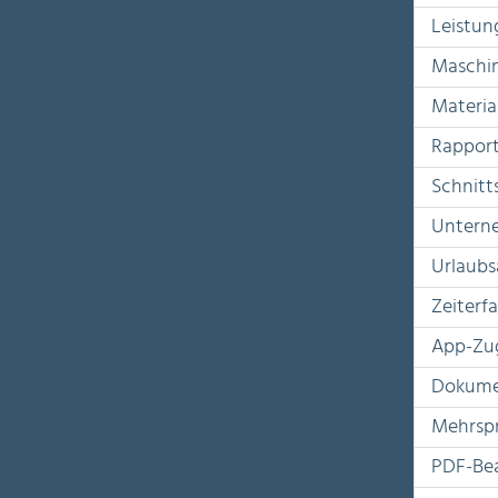
Leistun
Maschi
Materia
Rapport
Schnitt
Untern
Urlaubs
Zeiterf
App-Zu
Dokume
Mehrspr
PDF-Be