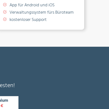
App für Android und iOS
Verwaltungssystem fürs Büroteam
kostenloser Support
esten!
mium
 €