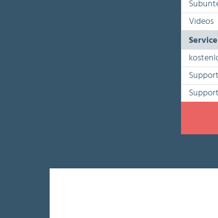
Subunt
Videos
Service
kostenl
Support
Support