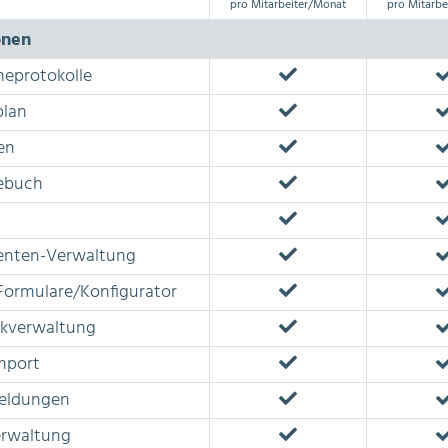
pro Mitarbeiter/Monat
pro Mitarbe
onen
eprotokolle
plan
en
ebuch
nten-Verwaltung
Formulare/Konfigurator
rkverwaltung
mport
eldungen
erwaltung