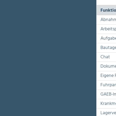
Funkti
Abnahm
Arbeits
Aufgab
Bautag
Chat
Dokume
Eigene 
Fuhrpa
GAEB-I
Krankm
Lagerv