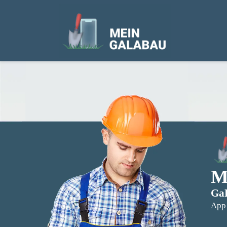
M
GaL
App 