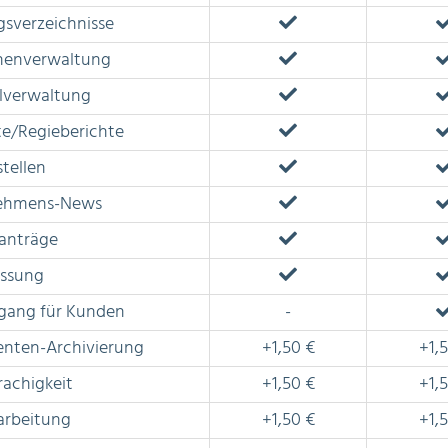
gsverzeichnisse
nenverwaltung
lverwaltung
e/Regieberichte
stellen
ehmens-News
anträge
assung
gang für Kunden
-
nten-Archivierung
+1,50 €
+1,
achigkeit
+1,50 €
+1,
arbeitung
+1,50 €
+1,